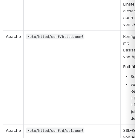
Einstell
dieser D
auch di
von JBo
Apache
Konfigu
/etc/httpd/conf/httpd.conf
mit 
Basisei
von Ap
Enthält 
Ser
vork
Red
HTT
HTT
(st
deak
Apache
SSL-Kon
/etc/httpd/conf.d/ssl.conf
von Apa