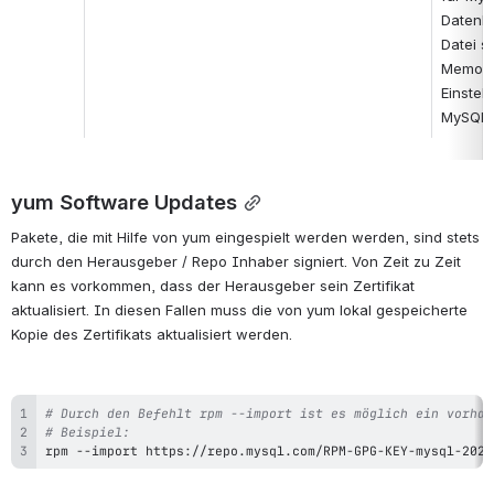
Datenba
Datei si
Memoer
Einstel
MySQL e
yum Software Updates
Pakete, die mit Hilfe von yum eingespielt werden werden, sind stets 
durch den Herausgeber / Repo Inhaber signiert. Von Zeit zu Zeit 
kann es vorkommen, dass der Herausgeber sein Zertifikat 
aktualisiert. In diesen Fallen muss die von yum lokal gespeicherte 
Kopie des Zertifikats aktualisiert werden.
# Durch den Befehlt rpm --import ist es möglich ein vorhan
# Beispiel:
rpm
 --import https://repo.mysql.com/RPM-GPG-KEY-mysql-2022