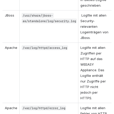
geschrieben.
JBoss
 Logfile mit allen 
/usr/share/jboss-
Security-
as/standalone/log/security.log
relevanten 
Logeinträgen von 
JBoss.
Apache
Logilfe mit allen 
/var/log/httpd/access_log
Zugriffen per 
HTTP auf das 
WEEASY 
Appliance. Das 
Logfile enthält 
nur Zugriffe per 
HTTP nicht 
jedoch per 
HTTPS.
Apache
Logfile mit allen 
/var/log/httpd/error_log
Fehler von HTTP 