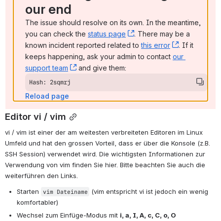
our end
The issue should resolve on its own. In the meantime, 
you can check the 
status page
, (opens new window)
. There may be a 
known incident reported related to 
this error
, (opens ne
. If it 
keeps happening, ask your admin to contact 
our 
support team
, (opens new window)
 and give them:
Hash: 2sqmrj
Reload page
Editor vi / vim
vi / vim ist einer der am weitesten verbreiteten Editoren im Linux 
Umfeld und hat den grossen Vorteil, dass er über die Konsole (z.B. 
SSH Session) verwendet wird. Die wichtigsten Informationen zur 
Verwendung von vim finden Sie hier. Bitte beachten Sie auch die 
weiterführen den Links.
Starten 
 (vim entspricht vi ist jedoch ein wenig 
vim Dateiname
komfortabler)
Wechsel zum Einfüge-Modus mit 
i, a, I, A, c, C, o, O