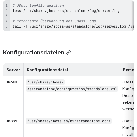
# JBoss Logfile anzeigen
less
# Permanente Überwachung der JBoss Logs
tail
 -f /usr/share/jboss-as/standalone/log/server.log /usr
Konfigurationsdateien
Server
Konfigurationsdatei
Bemer
JBoss
JBoss 
/usr/share/jboss-
Konfigur
as/standalone/configuration/standalone.xml
Diese so
selten 
werden
JBoss
JBoss 
/usr/share/jboss-as/bin/standalone.conf
Konfigu
mit alle