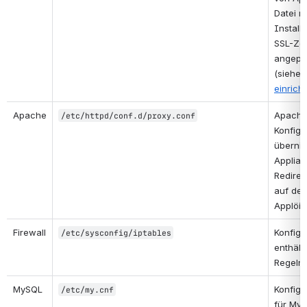
Datei m
Installi
SSL-Zert
angepa
(siehe 
einrich
Apache
Apache
/etc/httpd/conf.d/proxy.conf
Konfigur
übernim
Applian
Redirec
auf den
Applöia
Firewall
Konfigu
/etc/sysconfig/iptables
enthält 
Regeln
MySQL
Konfigu
/etc/my.cnf
für MyS